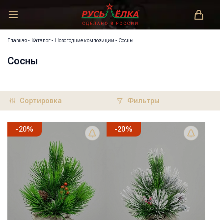
РУСЬ-ЁЛКА – ЗАКОНОДАТЕЛЬ МОДЫ!
Главная
-
Каталог
-
Новогодние композиции
-
Сосны
Сосны
Сортировка
Фильтры
-
20
%
-
20
%