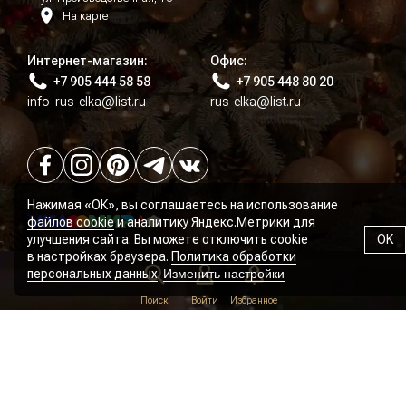
На карте
Интернет-магазин:
Офис:
+7 905 444 58 58
+7 905 448 80 20
info-rus-elka@list.ru
rus-elka@list.ru
Нажимая «ОК», вы соглашаетесь на использование
файлов cookie
и аналитику Яндекс.Метрики для
улучшения сайта. Вы можете отключить cookie
OK
в настройках браузера.
Политика обработки
персональных данных
.
Изменить настройки
Политика конфиденциальности
Поиск
Войти
Избранное
Пользовательское соглашение
Согласие на рассылку
Оферта
© РУСЬ-ЁЛКА, 2026