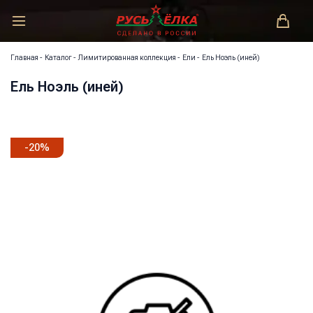
РУСЬ-ЁЛКА – ЗАКОНОДАТЕЛЬ МОДЫ!
Главная
-
Каталог
-
Лимитированная коллекция
-
Ели
-
Ель Ноэль (иней)
Ель Ноэль (иней)
-
20
%