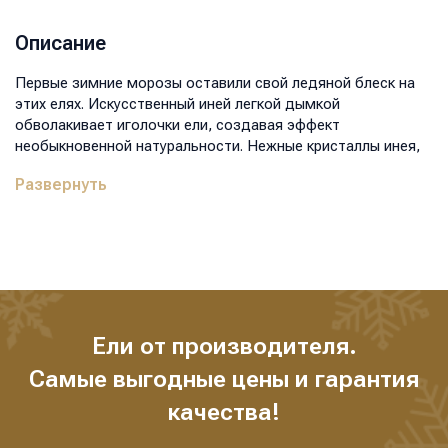
металлическая
Цвет:
бело-зелёный
Описание
Высота:
260
Диаметр нижнего ряда, см:
160
Первые зимние морозы оставили свой ледяной блеск на
Вес, кг:
46,7
этих елях. Искусственный иней легкой дымкой
Размер коробки, мм:
1400x900x600
обволакивает иголочки ели, создавая эффект
Объем, м3:
0,756
необыкновенной натуральности. Нежные кристаллы инея,
словно ледяные алмазы, придают деревьям волшебный
Развернуть
вид, а их белоснежный цвет прекрасно контрастирует с
зелеными иголками ели, делая ее еще более воздушной и
привлекательной. Ели в инее являются настоящим
украшением праздничного времени, наполняя
пространство магией и волшебством.
Ели от производителя.
Самые выгодные цены и гарантия
качества!