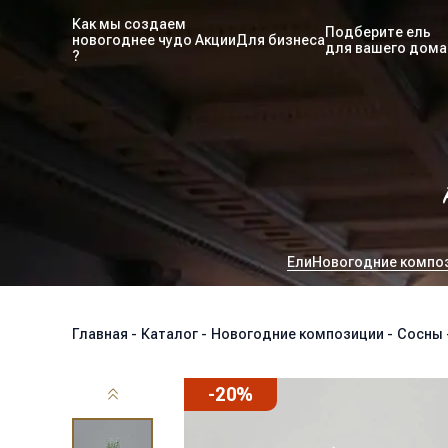
Как мы создаем
Подберите ель
новогоднее чудо
Акции
Для бизнеса
для вашего дома
?
Ели
Новогодние компо
Главная
-
Каталог
-
Новогодние композиции
-
Сосны
-
20
%