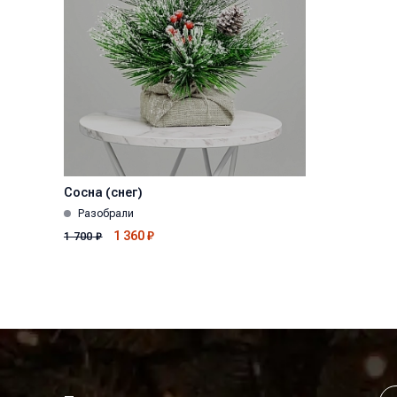
Сосна (снег)
Разобрали
1 360
₽
1 700
₽