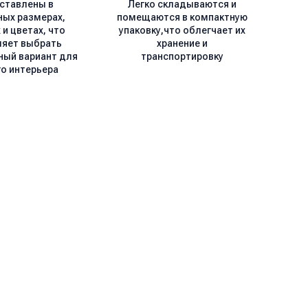
ставлены в
Легко складываются и
ных размерах,
помещаются в компактную
и цветах, что
упаковку,что облегчает их
ляет выбрать
хранение и
ный вариант для
транспортировку
о интерьера