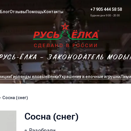
+7 905 444 58 58
Блог
Отзывы
Помощь
Контакты
Будние дни 9:00 - 20:00
РУСЬ-ЁЛКА – ЗАКОНОДАТЕЛЬ МОДЫ
зиции
Гирлянды еловые
Венки
Украшения и елочные игрушки
Лими
-
Сосна (снег)
Сосна (снег)
Разобрали