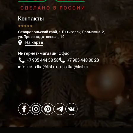
Контакты
Ставропольский край, г. Пятигорск, Промзона-2,
ул. Производственная, 10
На карте
Интернет-магазин:
Офис:
+7 905 444 58 58
+7 905 448 80 20
info-rus-elka@list.ru
rus-elka@list.ru