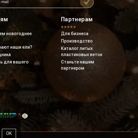
лям
Партнерам
ем новогоднее
Для бизнеса
Производство
ают наши ели?
Каталог литых
дника
пластиковых веток
ь для вашего
Станьте нашим
партнером
OK