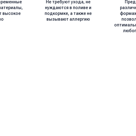
временные
Не требуют ухода, не
Пред
материалы,
нуждаются в поливе и
различ
т высокое
подкормке, а также не
формах 
во
вызывают аллергию
позво
оптималь
любог