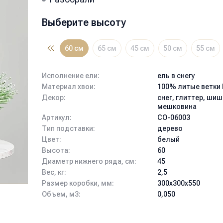
Выберите высоту
60 см
65 см
45 см
50 см
55 см
Исполнение ели:
ель в снегу
Материал хвои:
100% литые ветки 
Декор:
снег, глиттер, шиш
мешковина
Артикул:
СО-06003
Тип подставки:
дерево
Цвет:
белый
Высота:
60
Диаметр нижнего ряда, см:
45
Вес, кг:
2,5
Размер коробки, мм:
300х300х550
Объем, м3:
0,050