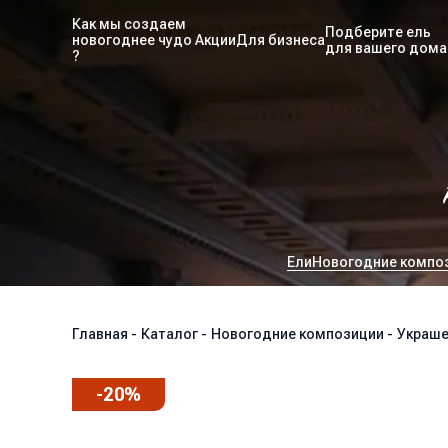
Как мы создаем
Подберите ель
новогоднее чудо
Акции
Для бизнеса
для вашего дома
?
Ели
Новогодние компо
Главная
-
Каталог
-
Новогодние композиции
-
Украше
-
20
%