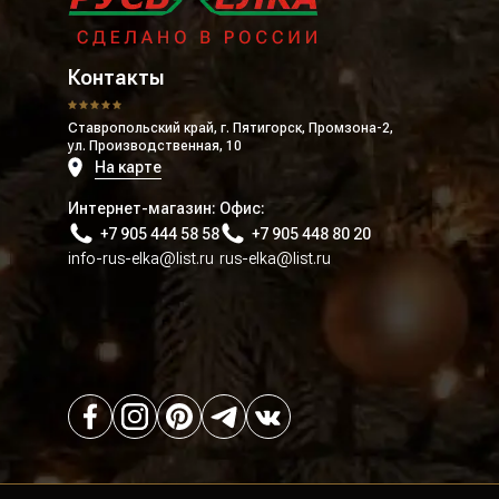
Контакты
Ставропольский край, г. Пятигорск, Промзона-2,
ул. Производственная, 10
На карте
Интернет-магазин:
Офис:
+7 905 444 58 58
+7 905 448 80 20
info-rus-elka@list.ru
rus-elka@list.ru