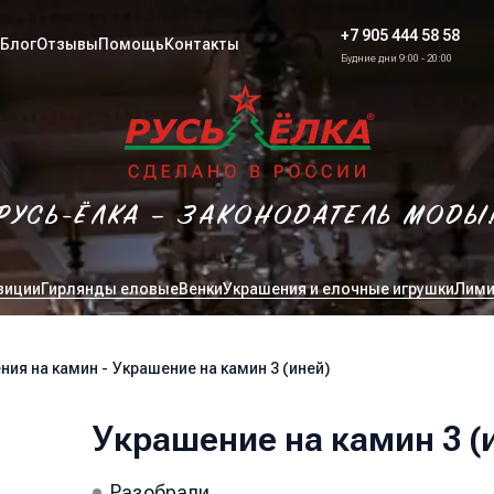
+7 905 444 58 58
Блог
Отзывы
Помощь
Контакты
Будние дни 9:00 - 20:00
РУСЬ-ЁЛКА – ЗАКОНОДАТЕЛЬ МОДЫ
зиции
Гирлянды еловые
Венки
Украшения и елочные игрушки
Лими
ния на камин
-
Украшение на камин 3 (иней)
Украшение на камин 3 (
Разобрали