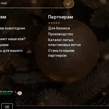
лям
Партнерам
ем новогоднее
Для бизнеса
Производство
ают наши ели?
Каталог литых
дника
пластиковых веток
ь для вашего
Станьте нашим
партнером
OK