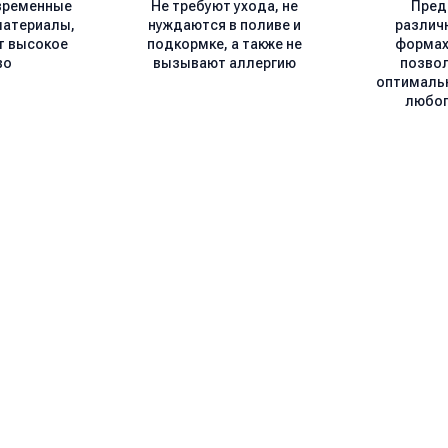
временные
Не требуют ухода, не
Пред
материалы,
нуждаются в поливе и
различ
т высокое
подкормке, а также не
формах 
во
вызывают аллергию
позво
оптималь
любог