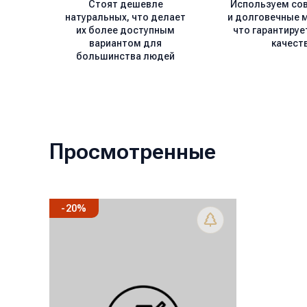
Стоят дешевле
Используем со
натуральных, что делает
и долговечные 
их более доступным
что гарантируе
вариантом для
качест
большинства людей
Просмотренные
-
20
%