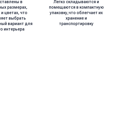
ставлены в
Легко складываются и
ных размерах,
помещаются в компактную
и цветах, что
упаковку,что облегчает их
ляет выбрать
хранение и
ный вариант для
транспортировку
о интерьера