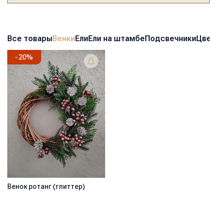
Все товары
Венки
Ели
Ели на штамбе
Подсвечники
Цвет
-
20
%
Венок ротанг (глиттер)